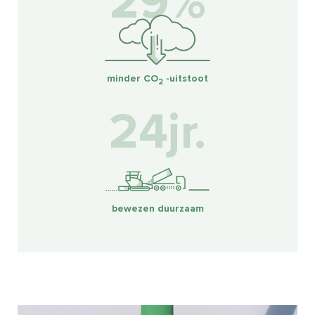
30%
minder CO
-uitstoot
2
25jr.
bewezen duurzaam