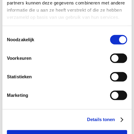
partners kunnen deze gegevens combineren met andere
informatie die u aan ze heeft verstrekt of die ze hebben
SMA
verzameld op basis van uw gebruik van hun services.
SMA-NL 5 0%PR (70/100)
Toestemmingsselectie
Noodzakelijk
SMA-NL 8 A/B 0%PR (70/100)
Voorkeuren
SMA-NL 11 A/B 0%PR (70/100)
Statistieken
PA
Marketing
ZOAB 11 en 16 (70/100)
Details tonen
DZOAB 16 / 2L-ZOAB 16 (70/100)