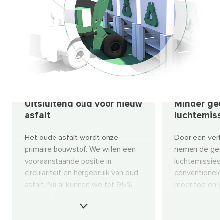
Uitsluitend oud voor nieuw
Minder ge
asfalt
luchtemis
Het oude asfalt wordt onze
Door een ver
primaire bouwstof. We willen een
nemen de geu
vooraanstaande positie in
luchtemissie
circulariteit en hergebruik van oud
conventionele
asfalt. Nu al kunnen we tot 95%
meer toe en
hergebruik toepassen in nieuw
overschreden
asfalt. Ons doel is om voor 2030,
Generatie Asf