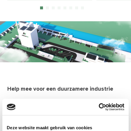
met de Nieuwe Generatie
voorzien van 
Asfaltinstallatie, tot 100%
droogsystem
hergebruik toe te passen in nieuw
nabehandelin
asfalt. Dit geldt voor zowel
ruimschoots 
deklagen als onderlagen. Naast
geur- en emis
oud asfalt gaan we ook meer
secundaire bouwstoffen
toepassen.
Help mee voor een duurzamere industrie
We vinden het belangrijk om onze branche blijvend te
vernieuwen. Dat kan alleen als de hele industrie meegaat.
En als de hele infraketen zich inzet voor een duurzamere
industrie. Intensieve samenwerking is bij ons daarom de
Deze website maakt gebruik van cookies
norm. Helpt u mee?