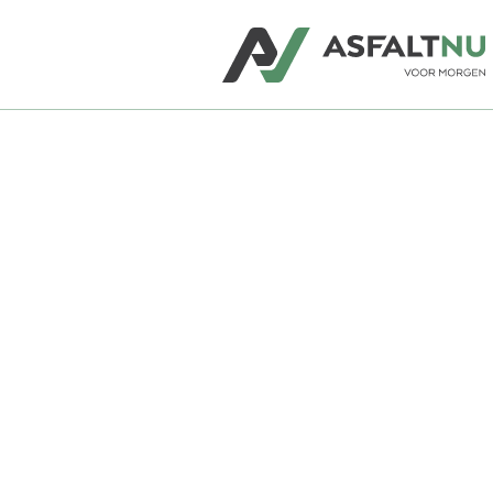
Asfalt voor terreinen, opritten,
(snel)wegen, fietspaden, bruggen e
luchthavens. Heeft u specifieke we
Dan bepalen we in overleg welke
asfaltoplossing nodig is.
ASFALT AANVRAGEN
ASFALTSOORT