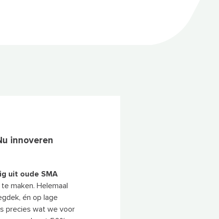
Nu innoveren
ig uit oude SMA
m te maken. Helemaal
egdek, én op lage
s precies wat we voor