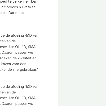
 goed te verkennen. Dan
s dit proces nu vaak te
liteit. Dat moet
rde de afdeling R&D van
ffen en de
her Jian Qiu: “Bij SMA-
nt. Daarom passen we
zoeken de kwaliteit en
 kozen voor een
k konden hergebruiken.”
rde de afdeling R&D van
ffen en de
her Jian Qiu: “Bij SMA-
nt. Daarom passen we