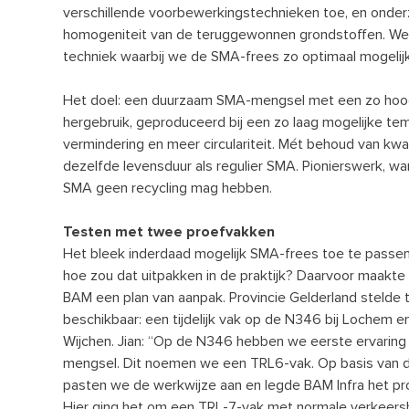
verschillende voorbewerkingstechnieken toe, en onder
homogeniteit van de teruggewonnen grondstoffen. We
techniek waarbij we de SMA-frees zo optimaal mogelij
Het doel: een duurzaam SMA-mengsel met een zo hoo
hergebruik, geproduceerd bij een zo laag mogelijke t
vermindering en meer circulariteit. Mét behoud van kwal
dezelfde levensduur als regulier SMA. Pionierswerk, wa
SMA geen recycling mag hebben.
Testen met twee proefvakken
Het bleek inderdaad mogelijk SMA-frees toe te passen
hoe zou dat uitpakken in de praktijk? Daarvoor maakt
BAM een plan van aanpak. Provincie Gelderland stelde
beschikbaar: een tijdelijk vak op de N346 bij Lochem e
Wijchen. Jian: “Op de N346 hebben we eerste ervaring
mengsel. Dit noemen we een TRL6-vak. Op basis van 
pasten we de werkwijze aan en legde BAM Infra het p
Hier ging het om een TRL-7-vak met normale verkeersb