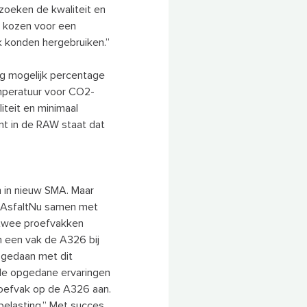
zoeken de kwaliteit en
 kozen voor een
k konden hergebruiken.”
g mogelijk percentage
emperatuur voor CO2-
iteit en minimaal
nt in de RAW staat dat
 in nieuw SMA. Maar
e AsfaltNu samen met
 twee proefvakken
n een vak de A326 bij
 gedaan met dit
de opgedane ervaringen
roefvak op de A326 aan.
elasting.” Met succes,