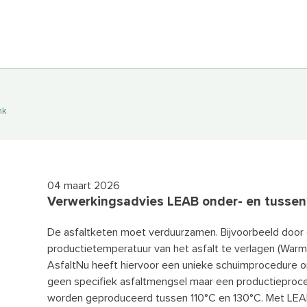
nk
n
04 maart 2026
nsen?
Verwerkingsadvies LEAB onder- en tusse
De asfaltketen moet verduurzamen. Bijvoorbeeld door
productietemperatuur van het asfalt te verlagen (Warm
AsfaltNu heeft hiervoor een unieke schuimprocedure o
geen specifiek asfaltmengsel maar een productieproc
EN
worden geproduceerd tussen 110°C en 130°C. Met LE