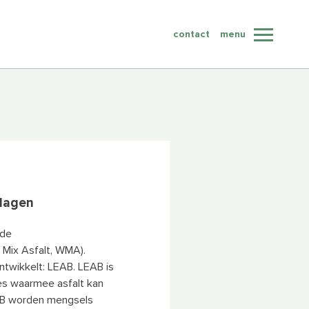
contact
contact
menu
sluit
nlagen
 de
 Mix Asfalt, WMA).
ntwikkelt: LEAB. LEAB is
es waarmee asfalt kan
AB worden mengsels