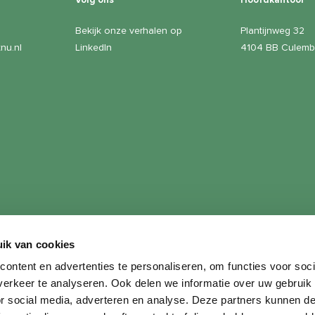
Volg ons
Hoofdkantoor
Bekijk onze verhalen op
Plantijnweg 32
nu.nl
LinkedIn
4104 BB Culemb
ik van cookies
ne voorwaarden
|
Klachtenprocedure
|
Klacht melden
ontent en advertenties te personaliseren, om functies voor soci
erkeer te analyseren. Ook delen we informatie over uw gebruik
or social media, adverteren en analyse. Deze partners kunnen 