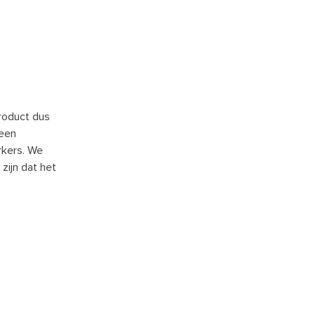
roduct dus
 een
rkers. We
zijn dat het