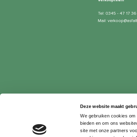
Verkoopteam
Tel:
0345 - 47 17 36
Mail:
verkoop@asfalt
Deze website maakt gebru
Privacy verklaring
|
Algeme
We gebruiken cookies om c
bieden en om ons websitev
site met onze partners vo