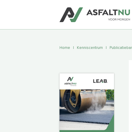
Home
|
Kenniscentrum
|
Publicatieba
Asfalt voor terreinen, opritten,
(snel)wegen, fietspaden, bruggen e
luchthavens. Heeft u specifieke we
Dan bepalen we in overleg welke
asfaltoplossing nodig is.
ASFALT AANVRAGEN
ASFALTSOORT