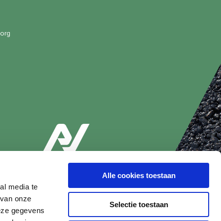
org
Alle cookies toestaan
al media te
 van onze
Selectie toestaan
deze gegevens