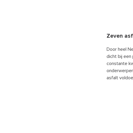
Zeven asf
Door heel Ne
dicht bij ee
constante kw
onderwerpen u
asfalt voldo